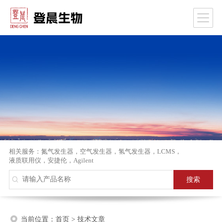
相关服务：
氮气发生器
，
空气发生器
，
氢气发生器
，
LCMS
，
液质联用仪
，
安捷伦
，
Agilent
当前位置：
首页
>
技术文章