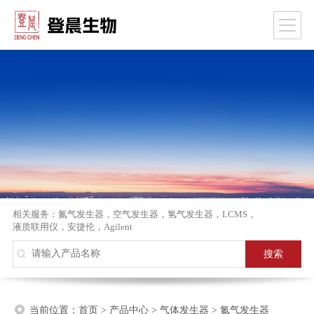
相关服务：
氮气发生器
，
空气发生器
，
氢气发生器
，
LCMS
，
液质联用仪
，
安捷伦
，
Agilent
当前位置：
首页
>
产品中心
>
气体发生器
>
氮气发生器