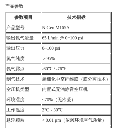
产品参数
参数项目
技术指标
产品型号
NiGen M165A
输出氮气流量
65 L/min @ 0~100 psi
输出压力
0~100 psi
氮气纯度
＞95%
氮气露点
-60℃ / -76℉
制气技术
超细化中空纤维膜（膜分离技术）
空压机类型
内置式无油静音空压机
环境湿度
≤70%（无冷凝）
工作温度
2℃～30℃
悬浮颗粒
< 0.01 μm（依赖环境空气质量）