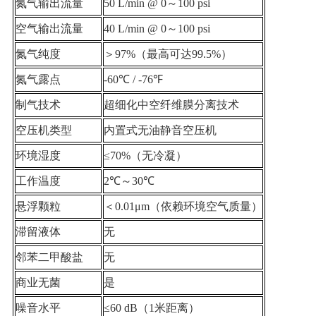
氮气输出流量
50 L/min @ 0～100 psi
空气输出流量
40 L/min @ 0～100 psi
氮气纯度
＞97%（最高可达99.5%）
氮气露点
-60℃ / -76℉
制气技术
超细化中空纤维膜分离技术
空压机类型
内置式无油静音空压机
环境湿度
≤70%（无冷凝）
工作温度
2℃～30℃
悬浮颗粒
＜0.01μm（依赖环境空气质量）
滞留液体
无
邻苯二甲酸盐
无
商业无菌
是
噪音水平
≤60 dB（1米距离）