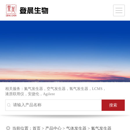
相关服务：
氮气发生器
，
空气发生器
，
氢气发生器
，
LCMS
，
液质联用仪
，
安捷伦
，
Agilent
当前位置：
首页
>
产品中心
>
气体发生器
>
氮气发生器