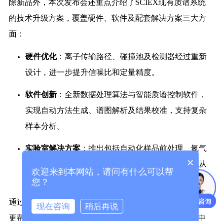
除新品外，本次发布会还重点介绍了SCIEX现有质谱系统
的技术升级方案，覆盖硬件、软件及配套解决方案三大方
面：
硬件优化
：离子传输路径、碰撞池及检测器经过重新
设计，进一步提升信噪比和定量精度。
软件创新
：全新数据处理算法与智能质谱控制软件，
实现自动方法生成、谱图解析及结果校准，支持复杂
样本分析。
实验室解决方案
：推出包括自动化样品前处理、氮气
×
发生器及低压储气系统在内的整套解决方案，实现从
欢迎来到本网站，请问有什么可以帮
气源、样品处理到数据分析的闭环管理。
您？
通过上述技术升级，SCIEX质谱仪不仅提升了性能指标，
现在咨询
稍后再说
更帮助实验室用户在高通量实验、临床检测和科研探索中