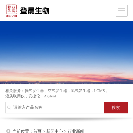
相关服务：
氮气发生器
，
空气发生器
，
氢气发生器
，
LCMS
，
液质联用仪
，
安捷伦
，
Agilent
当前位置：
首页
>
新闻中心
>
行业新闻