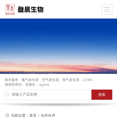
相关服务：
氮气发生器
，
空气发生器
，
氢气发生器
，
LCMS
，
液质联用仪
，
安捷伦
，
Agilent
当前位置：
首页
>
合作伙伴