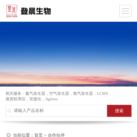
相关服务：
氮气发生器
，
空气发生器
，
氢气发生器
，
LCMS
，
液质联用仪
，
安捷伦
，
Agilent
当前位置：
首页
>
合作伙伴